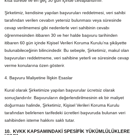
kısa sürede ve en geç 30 gün içinde cevaplandırılır.
Şirketimiz, kendisine yapılan başvuruları reddetmesi, veri sahibi
tarafından verilen cevabın yetersiz bulunması veya süresinde
cevap verilmemesi gibi nedenlerle veri sahibinin cevabı
öğrenmesinden itibaren 30 ve her halde başvuru tarihinden
itibaren 60 gün içinde Kişisel Verileri Koruma Kurulu’na şikâyette
bulunabileceğinin bilincindedir. Bu sebeple, Şirketimiz, makul olan
başvuruları reddetmeme, veri sahibine yeterli ve süresinde cevap
verme konularına özen gösterir.
4. Başvuru Maliyetine İlişkin Esaslar
Kural olarak Şirketimize yapılan başvurular ücretsiz olarak
sonuçlandırılır. Başvuruların değerlendirilmesinin ek bir maliyet
doğurması halinde, Şirketimiz, Kişisel Verileri Koruma Kurulu
tarafından belirlenen tarifedeki ücretleri başvuruda bulunan veri
sahibinden isteme hakkını saklı tutar.
10. KVKK KAPSAMINDAKİ SPESİFİK YÜKÜMLÜLÜKLERE