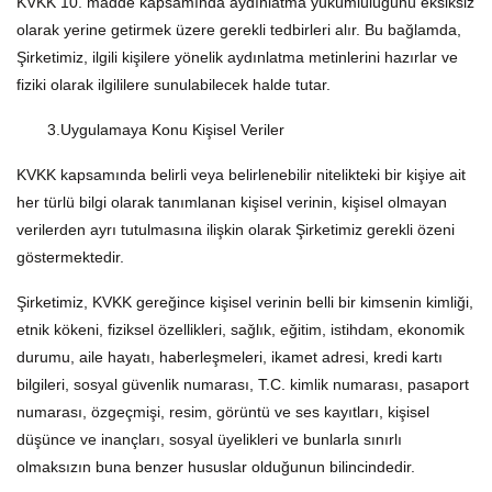
KVKK 10. madde kapsamında aydınlatma yükümlülüğünü eksiksiz
olarak yerine getirmek üzere gerekli tedbirleri alır. Bu bağlamda,
Şirketimiz, ilgili kişilere yönelik aydınlatma metinlerini hazırlar ve
fiziki olarak ilgililere sunulabilecek halde tutar.
3.Uygulamaya Konu Kişisel Veriler
KVKK kapsamında belirli veya belirlenebilir nitelikteki bir kişiye ait
her türlü bilgi olarak tanımlanan kişisel verinin, kişisel olmayan
verilerden ayrı tutulmasına ilişkin olarak Şirketimiz gerekli özeni
göstermektedir.
Şirketimiz, KVKK gereğince kişisel verinin belli bir kimsenin kimliği,
etnik kökeni, fiziksel özellikleri, sağlık, eğitim, istihdam, ekonomik
durumu, aile hayatı, haberleşmeleri, ikamet adresi, kredi kartı
bilgileri, sosyal güvenlik numarası, T.C. kimlik numarası, pasaport
numarası, özgeçmişi, resim, görüntü ve ses kayıtları, kişisel
düşünce ve inançları, sosyal üyelikleri ve bunlarla sınırlı
olmaksızın buna benzer hususlar olduğunun bilincindedir.