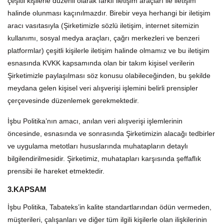
çeşitli kişilerle düzenli olarak farklı iletişim araçları ile iletişim
halinde olunması kaçınılmazdır. Birebir veya herhangi bir iletişim
aracı vasıtasıyla (Şirketimizle sözlü iletişim, internet sitemizin
kullanımı, sosyal medya
araçları, çağrı merkezleri ve benzeri
platformlar) çeşitli kişilerle iletişim halinde olmamız ve bu iletişim
esnasında KVKK kapsamında olan bir takım kişisel verilerin
Şirketimizle paylaşılması söz konusu olabileceğinden, bu şekilde
meydana gelen kişisel veri alışverişi işlemini belirli prensipler
çerçevesinde düzenlemek gerekmektedir.
İşbu Politika’nın amacı, anılan veri alışverişi işlemlerinin
öncesinde, esnasında ve sonrasında Şirketimizin alacağı tedbirler
ve uygulama metotları hususlarında muhatapların detaylı
bilgilendirilmesidir. Şirketimiz, muhatapları karşısında şeffaflık
prensibi ile hareket etmektedir.
3.KAPSAM
İşbu Politika, Tabateks’in kalite standartlarından ödün vermeden,
müşterileri, çalışanları ve diğer tüm ilgili kişilerle olan ilişkilerinin