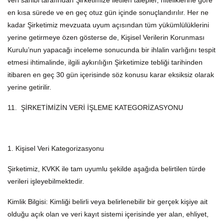
veri sahibi tarafından Şirketimize iletilen talepler, niteliklerine göre
en kısa sürede ve en geç otuz gün içinde sonuçlandırılır. Her ne
kadar Şirketimiz mevzuata uyum açısından tüm yükümlülüklerini
yerine getirmeye özen gösterse de, Kişisel Verilerin Korunması
Kurulu’nun yapacağı inceleme sonucunda bir ihlalin varlığını tespit
etmesi ihtimalinde, ilgili aykırılığın Şirketimize tebliği tarihinden
itibaren en geç 30 gün içerisinde söz konusu karar eksiksiz olarak
yerine getirilir.
11. ŞİRKETİMİZİN VERİ İŞLEME KATEGORİZASYONU
1. Kişisel Veri Kategorizasyonu
Şirketimiz, KVKK ile tam uyumlu şekilde aşağıda belirtilen türde
verileri işleyebilmektedir.
Kimlik Bilgisi: Kimliği belirli veya belirlenebilir bir gerçek kişiye ait
olduğu açık olan ve veri kayıt sistemi içerisinde yer alan, ehliyet,