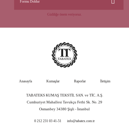
Formu Doldur
Gizliliğe önem veriyoruz.
Anasayfa
Kumaşlar
Raporlar
İletişim
TABATEKS KUMAŞ TEKSTİL SAN. ve TİC. A.Ş.
Cumhuriyet Mahallesi Tavukçu Fethi Sk. No. 29
Osmanbey 34380 Şişli - İstanbul
0 212 231 03 41-51
info@tabatex.com.tr